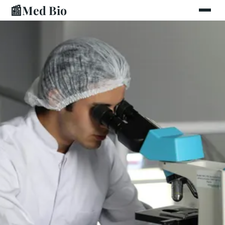
📰
Med Bio