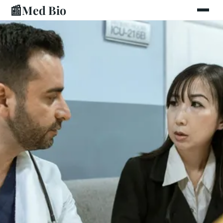
📰
Med Bio