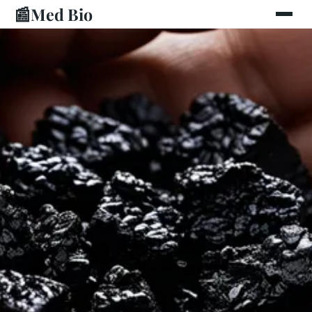
📰
Med Bio