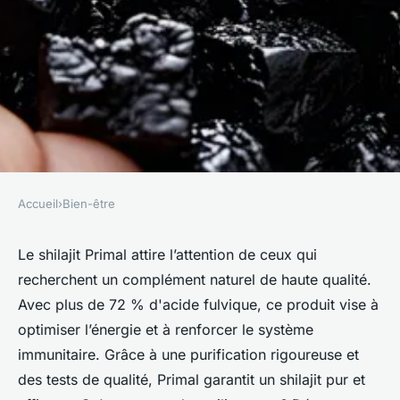
Accueil
›
Bien-être
BIEN-ÊTRE
Avis sur le shilajit primal :
Le shilajit Primal attire l’attention de ceux qui
recherchent un complément naturel de haute qualité.
notre analyse complète
Avec plus de 72 % d'acide fulvique, ce produit vise à
optimiser l’énergie et à renforcer le système
Pauline
•
26 avril 2025
•
4 min de lecture
immunitaire. Grâce à une purification rigoureuse et
des tests de qualité, Primal garantit un shilajit pur et