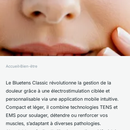
Accueil
›
Bien-être
BIEN-ÊTRE
Découvrez comment le
Le Bluetens Classic révolutionne la gestion de la
douleur grâce à une électrostimulation ciblée et
bluetens classic transforme
personnalisable via une application mobile intuitive.
votre santé
Compact et léger, il combine technologies TENS et
EMS pour soulager, détendre ou renforcer vos
Pauline
•
24 juillet 2025
•
4 min de lecture
muscles, s’adaptant à diverses pathologies.