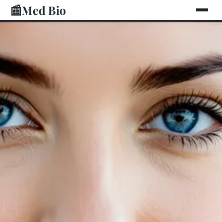
📰
Med Bio